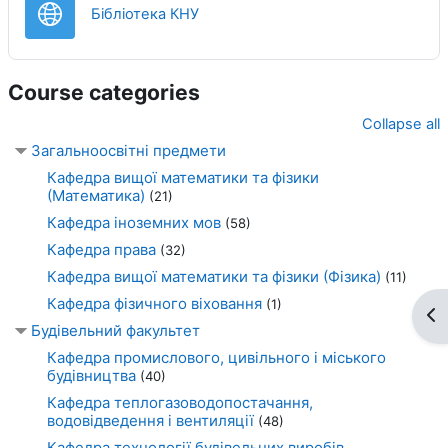
URL
Бібліотека КНУ
Course categories
Collapse all
Загальноосвітні предмети
Кафедра вищої математики та фізики
(Математика)
(21)
Кафедра іноземних мов
(58)
Кафедра права
(32)
Кафедра вищої математики та фізики (Фізика)
(11)
Кафедра фізичного віховання
(1)
Op
Будівельний факультет
Кафедра промислового, цивільного і міського
будівництва
(40)
Кафедра теплогазoводопостачання,
водовідведення і вентиляції
(48)
Кафедра технології будівельних виробів,