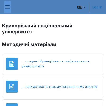
Skip to main content
Log in
Side panel
Криворізький національний
університет
Методичні матеріали
... студент Криворізького національного
Page
університету
Page
... навчаєтеся в іншому навчальному закладі