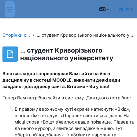
Перейти до головного вмісту
Увійти
Бокова панель
Сторінки сайту
... студент Криворізького національного університету
... студент Криворізького
національного університету
Ваш викладач запропонував Вам зайти на його
дисципліну в системі MOODLE, виконати деякі види
завдань і дав адресу сайта. Вітаємо - Ви у нас!
Тепер Вам потрібно зайти в систему. Для цього потрібно:
В правому верхньому куті екрана натиснути «Вхід»,
в поля «Ім'я входу» і «Пароль» ввести свої данні. На
місці слова «Вхід» з'явилося ваше прізвище. Підведіть
да нього курсор, з'явиться випадаюче меню. Тут
оберіть «Уподобання» → «Змінити пароль» та