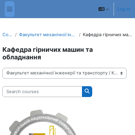
Skip to main content
Log in
Side panel
Courses
Факультет механічної інженерії та транспорту
Кафедра гірничих машин та обладнання
Кафедра гірничих машин та
обладнання
Course categories
Search courses
Search courses