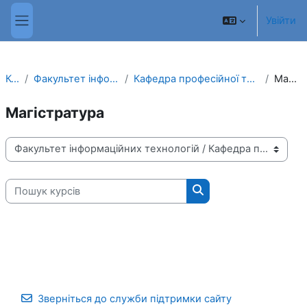
Перейти до головного вмісту
Увійти
Бокова панель
Курси
Факультет інформаційних технологій
Кафедра професійної та соціально гуманітарної освіти
Магістратура
Магістратура
Категорії НМК
Пошук курсів
Пошук курсів
Зверніться до служби підтримки сайту