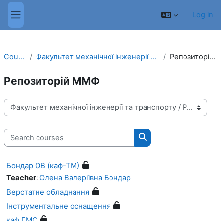
Skip to main content
Log in
Side panel
Courses
Факультет механічної інженерії та транспорту
Репозиторій ММФ
Репозиторій ММФ
Course categories
Search courses
Search courses
Бондар ОВ (каф-ТМ)
Teacher:
Олена Валеріївна Бондар
Верстатне обладнання
Інструментальне оснащення
каф ГМО