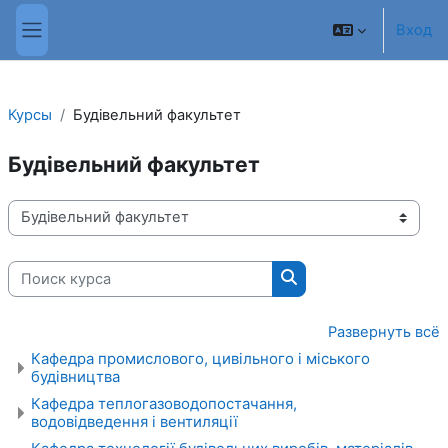
Перейти к основному содержанию
Вход
Боковая панель
Курсы
Будівельний факультет
Будівельний факультет
Категории курсов
Поиск курса
Поиск курса
Развернуть всё
Кафедра промислового, цивільного і міського
будівництва
Кафедра теплогазoводопостачання,
водовідведення і вентиляції