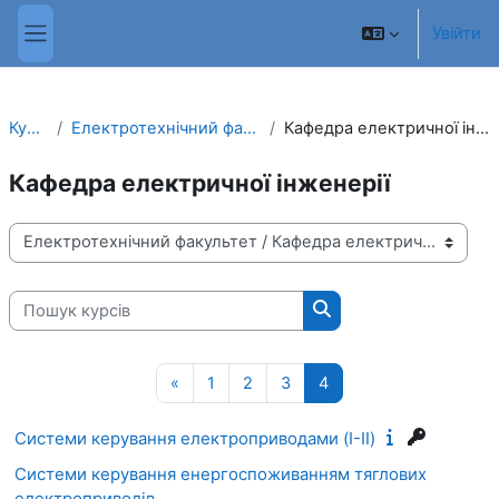
Перейти до головного вмісту
Увійти
Бокова панель
Курси
Електротехнічний факультет
Кафедра електричної інженерії
Кафедра електричної інженерії
Категорії НМК
Пошук курсів
Пошук курсів
Попередня сторінка
Сторінка 1
Сторінка 2
Сторінка 3
Сторінка 4
«
1
2
3
4
Системи керування електроприводами (I-II)
Системи керування енергоспоживанням тяглових
електроприводів