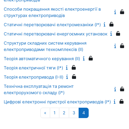
Способи покращення якості електроенергії в
структурах електроприводів
Статичні перетворювачі електромеханіки (I*)
Статичні перетворювачі енергоємних установок
Структури складних систем керування
електроприводами техкомплексів (II)
Теорія автоматичного керування (II)
Теорія електричної тяги (I*)
Теорія електропривода (I-II)
Технічна експлуатація та ремонт
електрорухомого складу (I*)
Цифрові електронні пристрої електроприводів (I*)
Попередня сторінка
Сторінка 1
Сторінка 2
Сторінка 3
Сторінка 4
«
1
2
3
4